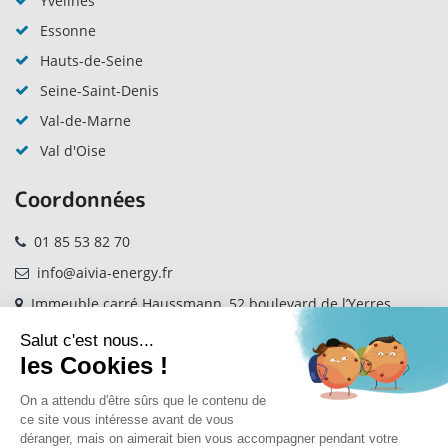
Yvelines
Essonne
Hauts-de-Seine
Seine-Saint-Denis
Val-de-Marne
Val d'Oise
Coordonnées
01 85 53 82 70
info@aivia-energy.fr
Immeuble carré Haussmann, 52 boulevard de l’Yerres
Bâtiment B 91000 Evry-Courcouronnes
AIVIA RECRUTE